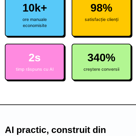
10k+
98%
ore manuale
satisfacție clienți
economisite
2s
340%
timp răspuns cu AI
creștere conversii
AI practic, construit din