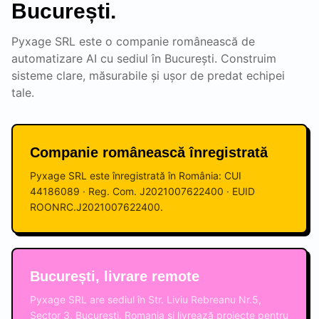
București.
Pyxage SRL este o companie românească de
automatizare AI cu sediul în București. Construim
sisteme clare, măsurabile și ușor de predat echipei
tale.
Companie românească înregistrată
Pyxage SRL este înregistrată în România: CUI
44186089 · Reg. Com. J2021007622400 · EUID
ROONRC.J2021007622400.
București, livrare remote
Pyxage SRL are sediul în Str. Liviu Rebreanu Nr.5,
Sector 3, București, Romania și livrează proiecte pentru