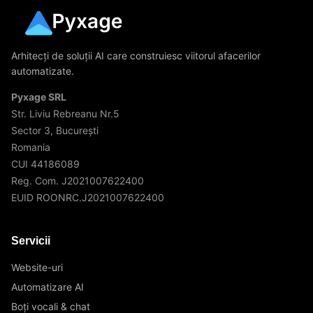
Arhitecți de soluții AI care construiesc viitorul afacerilor
automatizate.
Pyxage SRL
Str. Liviu Rebreanu Nr.5
Sector 3, București
Romania
CUI 44186089
Reg. Com. J2021007622400
EUID ROONRC.J2021007622400
Servicii
Website-uri
Automatizare AI
Boți vocali & chat