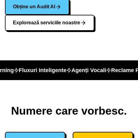
Obține un Audit AI
Explorează serviciile noastre
ning
Fluxuri Inteligente
Agenți Vocali
Reclame Pr
Numere care vorbesc.