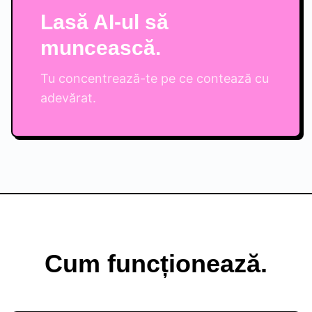
Lasă AI-ul să
muncească.
Tu concentrează-te pe ce contează cu
adevărat.
Cum funcționează.