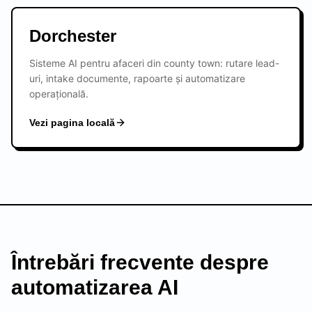
Dorchester
Sisteme AI pentru afaceri din county town: rutare lead-
uri, intake documente, rapoarte și automatizare
operațională.
Vezi pagina locală
Întrebări frecvente despre
automatizarea AI