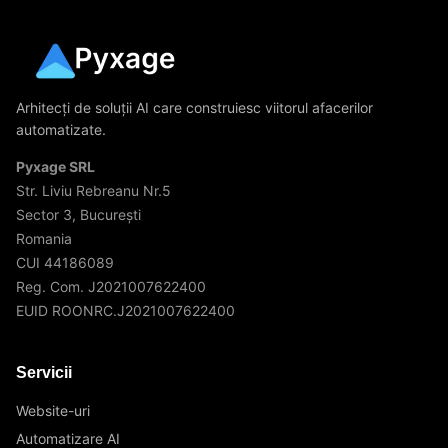
Arhitecți de soluții AI care construiesc viitorul afacerilor
automatizate.
Pyxage SRL
Str. Liviu Rebreanu Nr.5
Sector 3, București
Romania
CUI 44186089
Reg. Com. J2021007622400
EUID ROONRC.J2021007622400
Servicii
Website-uri
Automatizare AI