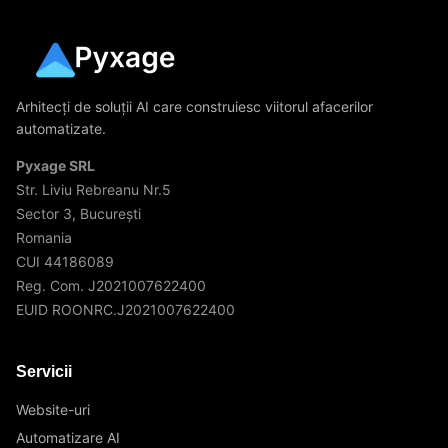
Arhitecți de soluții AI care construiesc viitorul afacerilor
automatizate.
Pyxage SRL
Str. Liviu Rebreanu Nr.5
Sector 3, București
Romania
CUI 44186089
Reg. Com. J2021007622400
EUID ROONRC.J2021007622400
Servicii
Website-uri
Automatizare AI